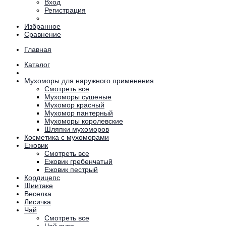
Вход
Регистрация
Избранное
Сравнение
Главная
Каталог
Мухоморы для наружного применения
Смотреть все
Мухоморы сушеные
Мухомор красный
Мухомор пантерный
Мухоморы королевские
Шляпки мухоморов
Косметика с мухоморами
Ежовик
Смотреть все
Ежовик гребенчатый
Ежовик пестрый
Кордицепс
Шиитаке
Веселка
Лисичка
Чай
Смотреть все
Чай пуэр