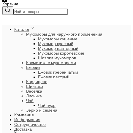
Корзина
Каталог
Мухоморы для наружного применения
Мухоморы сушеные
Мухомор красный
Мухомор пантерный
Мухоморы королевские
Шляпки мухоморов
Косметика с мухоморами
Ежовик
Ежовик гребенчатый
Ежовик пестрый
Кордицепс
Шиитаке
Веселка
Лисичка
Чай
Чай пуэр
Зерно и семена
Компания
Информация
Сотрудничество
Доставка