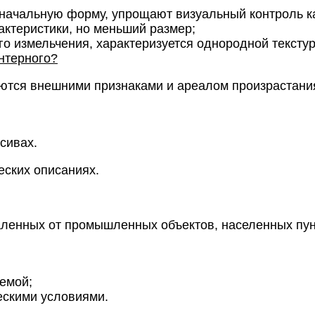
ачальную форму, упрощают визуальный контроль к
актеристики, но меньший размер;
о измельчения, характеризуется однородной текстур
нтерного?
ются внешними признаками и ареалом произрастани
сивах.
еских описаниях.
аленных от промышленных объектов, населенных пунк
темой;
ескими условиями.