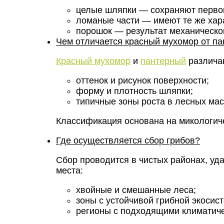
целые шляпки — сохраняют первон
ломаные части — имеют те же хар
порошок — результат механическог
Чем отличается красный мухомор от па
Красный мухомор
и
пантерный
различа
оттенок и рисунок поверхности;
форму и плотность шляпки;
типичные зоны роста в лесных мас
Классификация основана на микологич
Где осуществляется сбор грибов?
Сбор проводится в чистых районах, уд
места:
хвойные и смешанные леса;
зоны с устойчивой грибной экосис
регионы с подходящими климатич