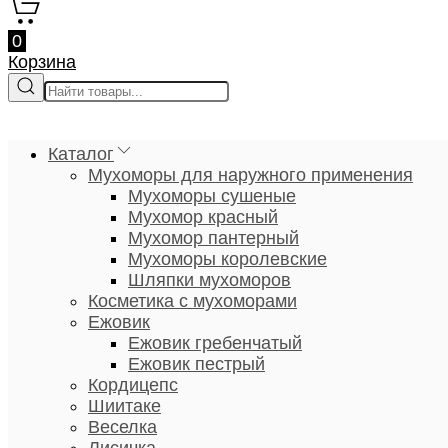
0
Корзина
Каталог
Мухоморы для наружного применения
Мухоморы сушеные
Мухомор красный
Мухомор пантерный
Мухоморы королевские
Шляпки мухоморов
Косметика с мухоморами
Ежовик
Ежовик гребенчатый
Ежовик пестрый
Кордицепс
Шиитаке
Веселка