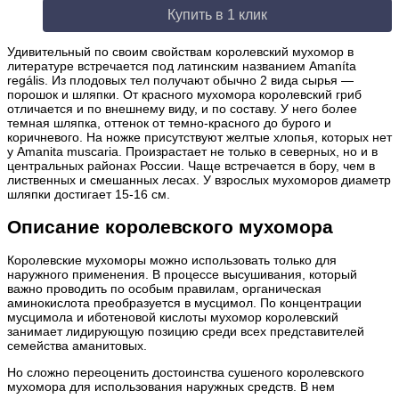
Купить в 1 клик
Удивительный по своим свойствам королевский мухомор в
литературе встречается под латинским названием Amaníta
regális. Из плодовых тел получают обычно 2 вида сырья —
порошок и шляпки. От красного мухомора королевский гриб
отличается и по внешнему виду, и по составу. У него более
темная шляпка, оттенок от темно-красного до бурого и
коричневого. На ножке присутствуют желтые хлопья, которых нет
у Amanita muscaria. Произрастает не только в северных, но и в
центральных районах России. Чаще встречается в бору, чем в
лиственных и смешанных лесах. У взрослых мухоморов диаметр
шляпки достигает 15-16 см.
Описание королевского мухомора
Королевские мухоморы можно использовать только для
наружного применения. В процессе высушивания, который
важно проводить по особым правилам, органическая
аминокислота преобразуется в мусцимол. По концентрации
мусцимола и иботеновой кислоты мухомор королевский
занимает лидирующую позицию среди всех представителей
семейства аманитовых.
Но сложно переоценить достоинства сушеного королевского
мухомора для использования наружных средств. В нем