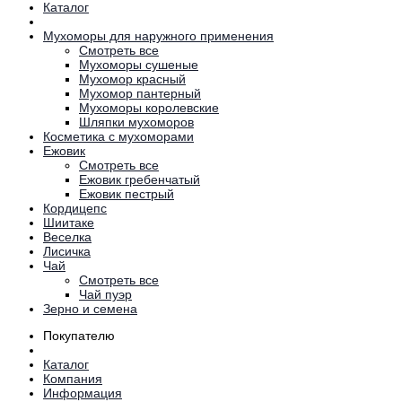
Каталог
Мухоморы для наружного применения
Смотреть все
Мухоморы сушеные
Мухомор красный
Мухомор пантерный
Мухоморы королевские
Шляпки мухоморов
Косметика с мухоморами
Ежовик
Смотреть все
Ежовик гребенчатый
Ежовик пестрый
Кордицепс
Шиитаке
Веселка
Лисичка
Чай
Смотреть все
Чай пуэр
Зерно и семена
Покупателю
Каталог
Компания
Информация