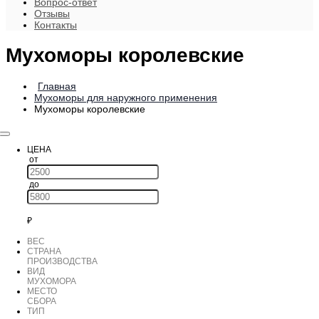
Вопрос-ответ
Отзывы
Контакты
Мухоморы королевские
Главная
Мухоморы для наружного применения
Мухоморы королевские
ЦЕНА
от
до
ВЕС
СТРАНА
ПРОИЗВОДСТВА
ВИД
МУХОМОРА
МЕСТО
СБОРА
ТИП