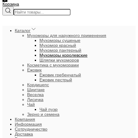
Корзина
Каталог
Мухоморы для наружного применения
Мухоморы сушеные
Мухомор красный
Мухомор пантерный
Мухоморы королевские
Шляпки мухоморов
Косметика с мухоморами
Ежовик
Ежовик гребенчатый
Ежовик пестрый
Кордицепс
Шиитаке
Веселка
Лисичка
Чай
Чай пуэр
Зерно и семена
Компания
Информация
Сотрудничество
Доставка