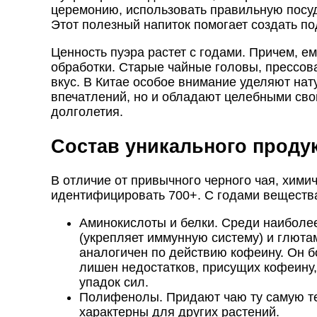
церемонию, использовать правильную посуду
Этот полезный напиток помогает создать п
Ценность пуэра растет с годами. Причем, е
обработки. Старые чайные головы, прессов
вкус. В Китае особое внимание уделяют на
впечатлений, но и обладают целебными свойс
долголетия.
Состав уникального проду
В отличие от привычного черного чая, хими
идентифицировать 700+. С годами вещества
Аминокислоты и белки. Среди наиболее 
(укрепляет иммунную систему) и глюта
аналогичен по действию кофеину. Он бо
лишен недостатков, присущих кофеину,
упадок сил.
Полифенолы. Придают чаю ту самую тер
характерны для других растений.