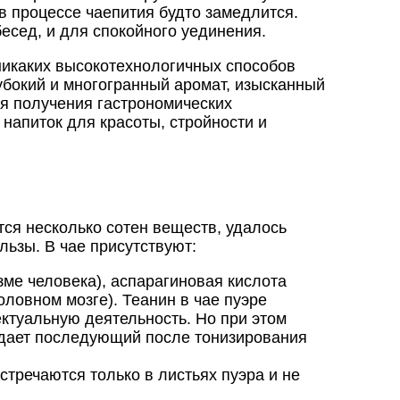
в процессе чаепития будто замедлится.
есед, и для спокойного уединения.
 никаких высокотехнологичных способов
убокий и многогранный аромат, изысканный
ля получения гастрономических
 напиток для красоты, стройности и
тся несколько сотен веществ, удалось
ьзы. В чае присутствуют:
зме человека), аспарагиновая кислота
ловном мозге). Теанин в чае пуэре
ектуальную деятельность. Но при этом
е дает последующий после тонизирования
тречаются только в листьях пуэра и не