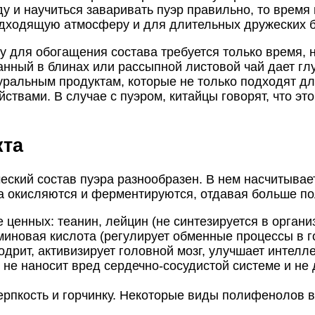
 и научиться заваривать пуэр правильно, то время 
одходящую атмосферу и для длительных дружеских б
му для обогащения состава требуется только время,
анный в блинах или рассыпной листовой чай дает гл
туральным продуктам, которые не только подходят д
твами. В случае с пуэром, китайцы говорят, что это
кта
ческий состав пуэра разнообразен. В нем насчитывае
 окисляются и ферментируются, отдавая больше пол
ценных: теанин, лейцин (не синтезируется в органи
миновая кислота (регулирует обменные процессы в го
дрит, активизирует головной мозг, улучшает интелл
 не наносит вред сердечно-сосудистой системе и н
пкость и горчинку. Некоторые виды полифенолов вс