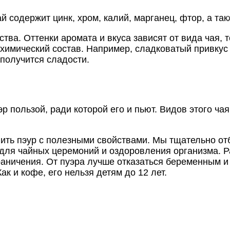
одержит цинк, хром, калий, марганец, фтор, а также 
тва. Оттенки аромата и вкуса зависят от вида чая, 
охимический состав. Например, сладковатый привку
получится сладости.
р пользой, ради которой его и пьют. Видов этого ча
пить пэур с полезными свойствами. Мы тщательно о
для чайных церемоний и оздоровления организма. Р
раничения. От пуэра лучше отказаться беременным
к и кофе, его нельзя детям до 12 лет.