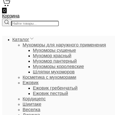
0
Корзина
Каталог
Мухоморы для наружного применения
Мухоморы сушеные
Мухомор красный
Мухомор пантерный
Мухоморы королевские
Шляпки мухоморов
Косметика с мухоморами
Ежовик
Ежовик гребенчатый
Ежовик пестрый
Кордицепс
Шиитаке
Веселка