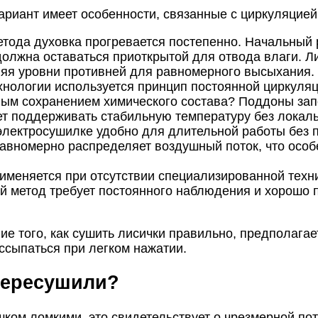
риант имеет особенности, связанные с циркуляцией
тода духовка прогревается постепенно. Начальный 
олжна оставаться приоткрытой для отвода влаги. Л
няя уровни противней для равномерного высыхания.
нологии используется принцип постоянной циркуляци
ым сохранением химического состава? Поддоны запо
ет поддерживать стабильную температуру без локаль
 электросушилке удобно для длительной работы без 
авномерно распределяет воздушный поток, что особ
именяется при отсутствии специализированной техни
ой метод требует постоянного наблюдения и хорошо
е того, как сушить лисички правильно, предполагае
ссыпаться при легком нажатии.
 пересушили?
шком ломкими, это свидетельствует о чрезмерной пот