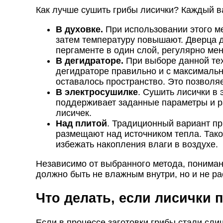
Как лучше сушить грибы лисички? Каждый ва
В духовке.
При использовании этого ме
затем температуру повышают. Дверца д
пергаменте в один слой, регулярно ме
В дегидраторе.
При выборе данной тех
дегидраторе правильно и с максимальн
оставалось пространство. Это позволя
В электросушилке
. Сушить лисички в
поддерживает заданные параметры и р
лисичек.
Над плитой
. Традиционный вариант пр
размещают над источником тепла. Так
избежать накопления влаги в воздухе.
Независимо от выбранного метода, понимани
должно быть не влажным внутри, но и не ра
Что делать, если лисички
Если в процессе заготовки грибы стали сли