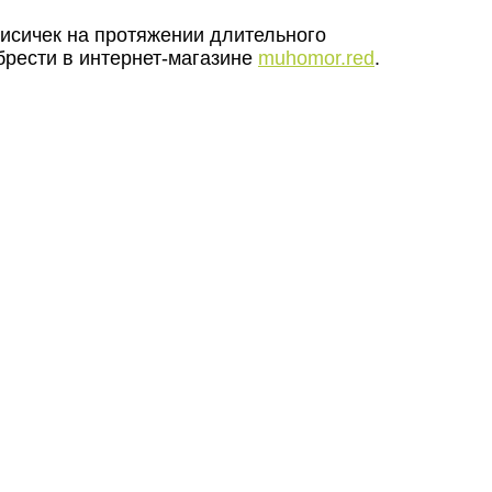
лисичек на протяжении длительного
брести в интернет-магазине
muhomor.red
.