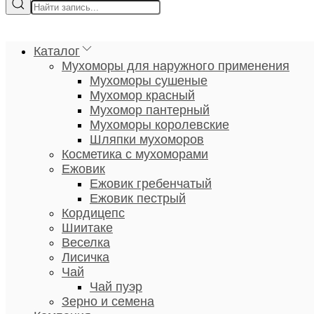
Каталог
Мухоморы для наружного применения
Мухоморы сушеные
Мухомор красный
Мухомор пантерный
Мухоморы королевские
Шляпки мухоморов
Косметика с мухоморами
Ежовик
Ежовик гребенчатый
Ежовик пестрый
Кордицепс
Шиитаке
Веселка
Лисичка
Чай
Чай пуэр
Зерно и семена